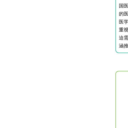
国
的
医
重
迫
涵