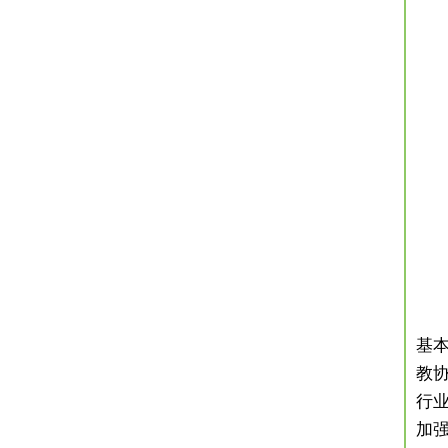
曾
基
教
行
加