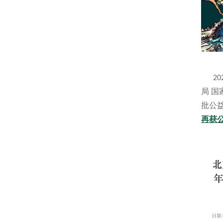
20
局 国
批公
再获公