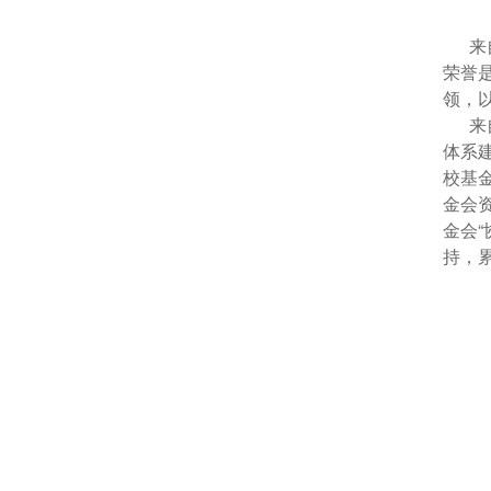
来自
荣誉
领，
来自
体系
校基
金会
金会
持，