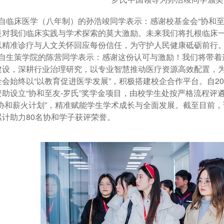
临床医学（八年制）的孙浩竣同学表示：感谢校基金会“协和至友
是对我们临床实践与学术探索的莫大激励。未来我们将扎根临床
以精准诊疗与人文关怀回应每份信任，为守护人民健康砥砺前行
生策学院的陈营同学表示：感谢这份认可与激励！我们将带着
建设，深耕行业治理研究，以专业智慧推动医疗资源高效配置，
金会始终以“以教育促进医学发展”，积极搭建校企合作平台。自2
资助设立“协和至友-罗氏”奖学金项目，由校学生处按严格流程评
“协和薪火计划”，精准赋能学生学术成长与全面发展。截至目前，
累计助力80名协和学子获评荣誉。