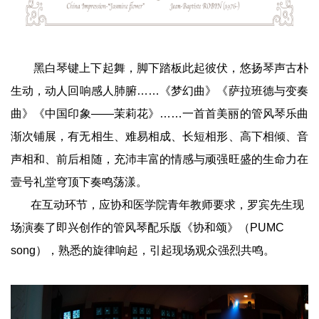
黑白琴键上下起舞，脚下踏板此起彼伏，悠扬琴声古朴
生动，动人回响感人肺腑……《梦幻曲》《萨拉班德与变奏
曲》《中国印象——茉莉花》……一首首美丽的管风琴乐曲
渐次铺展，有无相生、难易相成、长短相形、高下相倾、音
声相和、前后相随，充沛丰富的情感与顽强旺盛的生命力在
壹号礼堂穹顶下奏鸣荡漾。
在互动环节，应协和医学院青年教师要求，罗宾先生现
场演奏了即兴创作的管风琴配乐版《协和颂》（PUMC
song），熟悉的旋律响起，引起现场观众强烈共鸣。