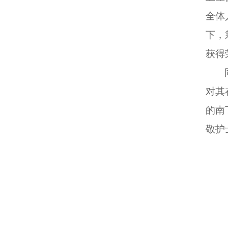
全体
下，
获得
对其
的南
敬护