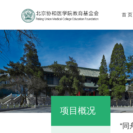
首 页
项目概况
“同