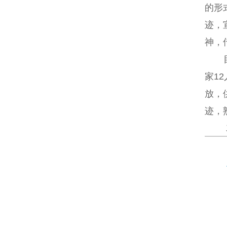
的形
迹，
神，
家1
放，
迹，
塑