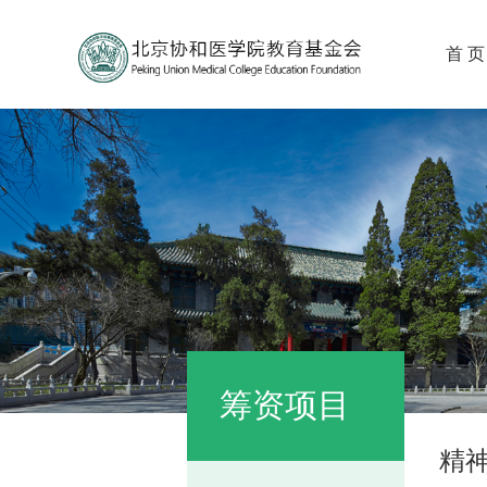
首 页
筹资项目
精