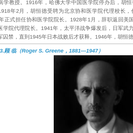
病学教授。1916年，哈佛大学中国医学院停办后，胡
1918年2月，胡恒德受聘为北京协和医学院代理校长
21年正式担任协和医学院院长。1928年1月，辞职返回美
医学院代理院长。1941年，太平洋战争爆发后，日军武
军囚禁，直到1945年日本战败后才获释。1946年，胡恒
3.顾 临（Roger S. Greene，1881—1947）