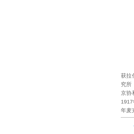
获拉什
究所（t
京协
19
年麦