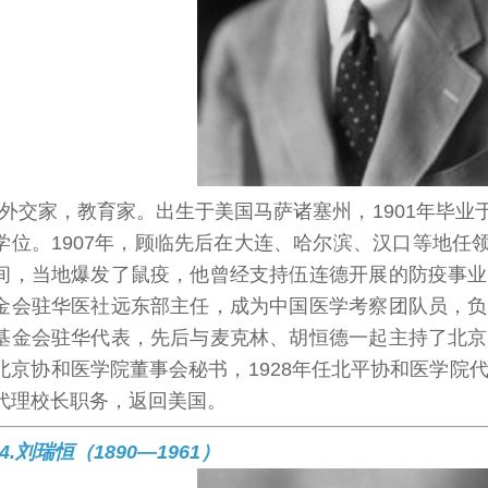
外交家，教育家。出生于美国马萨诸塞州，1901年毕业
学位。1907年，顾临先后在大连、哈尔滨、汉口等地任
间，当地爆发了鼠疫，他曾经支持伍连德开展的防疫事业。
金会驻华医社远东部主任，成为中国医学考察团队员，负责
基金会驻华代表，先后与麦克林、胡恒德一起主持了北京协
北京协和医学院董事会秘书，1928年任北平协和医学院代
代理校长职务，返回美国。
4.刘瑞恒（1890—1961）